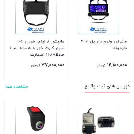
2 حافظه 32 برد ts7 اسم
00
مانیتور ولوم دار پژو 206
مانیتور 8 اینچ خودرو 206
دایموند
سیم کارت خور 8 هسته رم ۶
حافظه۱۲۸ اسمارت
37,000,000
12,100,000
تومان
تومان
دوربین های ثبت وقایع
مشاهده همه
مدل o
00