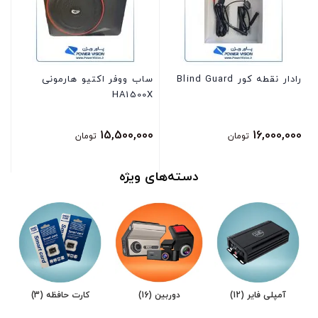
رادار نقطه کور Blind Guard
ساب ووفر اکتیو هارمونی
دو
HA1500X
00
15,500,000
16,000,000
تومان
تومان
دسته‌های ویژه
آمپلی فایر
(12)
دوربین
(16)
کارت حافظه
(3)