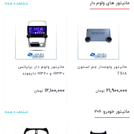
مانیتور های ولوم دار
مشاهده همه
دا
00
مانیتور ولومدار جم استون
مانیتور ولوم دار برلیانس
TS18
H330 و H320 دایموند
12,100,000
21,900,000
تومان
تومان
مانیتور خودرو 206
مشاهده همه