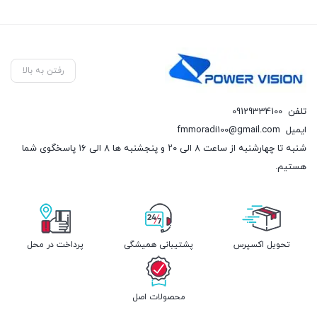
رفتن به بالا
تلفن
09129334100
ایمیل
fmmoradi100@gmail.com
شنبه تا چهارشنبه از ساعت ۸ الی ۲۰ و پنجشنبه ها ۸ الی ۱۶ پاسخگوی شما
هستیم.
تحویل اکسپرس
پشتیبانی همیشگی
پرداخت در محل
محصولات اصل