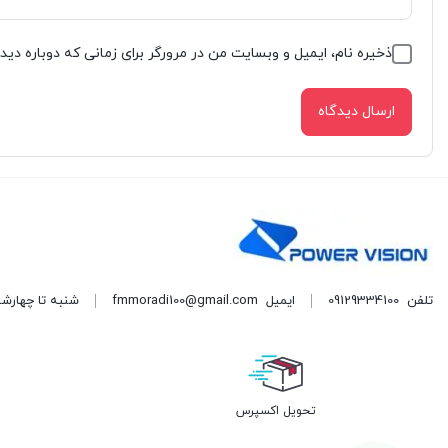
ذخیره نام، ایمیل و وبسایت من در مرورگر برای زمانی که دوباره دی
تلفن
09129334100
ایمیل
fmmoradi100@gmail.com
شنبه تا چهارشنبه از ساعت ۸ الی ۲۰ و پنج
تحویل اکسپرس