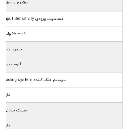
10hz ~ 30Khz
حساسیت ورودی Input Sensitivity
0.2 ~ 6v ولت
جنس بدنه
آلومینیوم
سیستم خنک کننده cooling system
دارد
سینک حرارتی
دارد