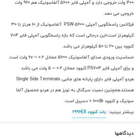
400 وات خروجی دارد و آمپلی فایر 5600 آلفاسونیک هم 960 وات
خروجی می دهد.
فرکانس پاسخگویی آمپلی PSW-5600 آلفاسونیک از 10 هرتز تا 30
کیلوهرتز است؛این درحالی است که بازه پاسخگویی آمپلی فایر 704
کنوود بین 20 تا 50 کیلوهرتز می باشد.
حساسیت ورودی صدای آلفاسونیک 5600 معادل 0.2 ~ 6v ولت است
و برای آمپلی فایر PS704 کنوود معادل 0.2 ~ 5 ولت می باشد.
هردو آمپلی فایر دارای پایانه های جانبی Single Side Terminals
هستند.همچنین نسبت سیگنال به نویز هم در هردو محصول آلفا
سونیک و کنوود 100db < دسیبل است.
بیشتر ببینید :
باند کنوود 6996EX
دیدگاهها