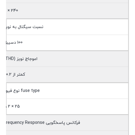
240 × 2
نسبت سیگنال به نویز
100 دسیبل
اعوجاج نویز (THD)
کمتر از 0.2٪
fuse type نوع فیوز
25 × 2 A
فرکانس پاسخگویی Frequency Response