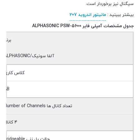
سیگنال نیز برخوردار است.
بیشتر ببینید :
مانیتور اندروید 207
جدول مشخصات آمپلی فایر
ALPHASONIC PSW-5600
برند
آلفا سونیک/ALPHASONIC
کلاس کاری
AB
تعداد کانال ها Number of Channels
4 کانال
حالت پل زنی Bridgeable