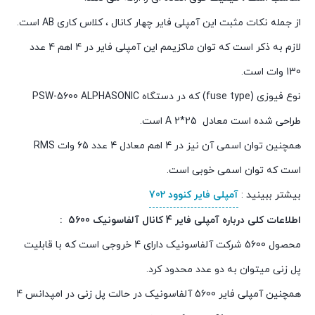
از جمله نکات مثبت این آمپلی فایر چهار کانال ، کلاس کاری AB است.
لازم به ذکر است که توان ماکزیمم این آمپلی فایر در 4 اهم 4 عدد
130 وات است.
نوع فیوزی (fuse type) که در دستگاه PSW-5600 ALPHASONIC
طراحی شده است معادل A 2*25 است.
همچنین توان اسمی آن نیز در 4 اهم معادل 4 عدد 65 وات RMS
است که توان اسمی خوبی است.
بیشتر ببینید :
آمپلی فایر کنوود 702
اطلاعات کلی درباره آمپلی فایر 4 کانال آلفاسونیک 5600
:
محصول 5600 شرکت آلفاسونیک دارای 4 خروجی است که با قابلیت
پل زنی میتوان به دو عدد محدود کرد.
همچنین آمپلی فایر 5600 آلفاسونیک در حالت پل زنی در امپدانس 4