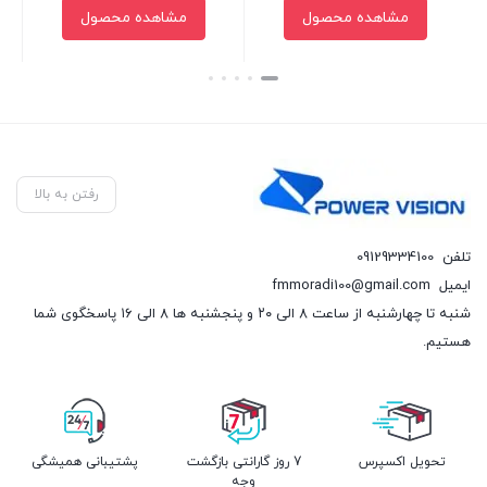
-
مشاهده محصول
مشاهده محصول
ستن
بستن
بستن
رفتن به بالا
تلفن
09129334100
ایمیل
fmmoradi100@gmail.com
شنبه تا چهارشنبه از ساعت ۸ الی ۲۰ و پنجشنبه ها ۸ الی ۱۶ پاسخگوی شما
هستیم.
تحویل اکسپرس
7 روز گارانتی بازگشت
پشتیبانی همیشگی
وجه