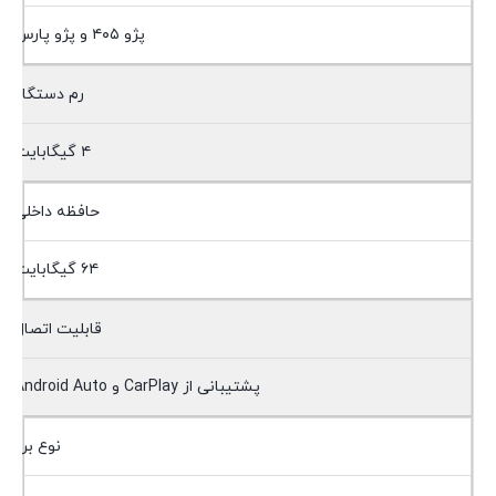
پژو ۴۰۵ و پژو پارس
رم دستگاه
۴ گیگابایت
حافظه داخلی
۶۴ گیگابایت
قابلیت اتصال
پشتیبانی از CarPlay و Android Auto
نوع برد