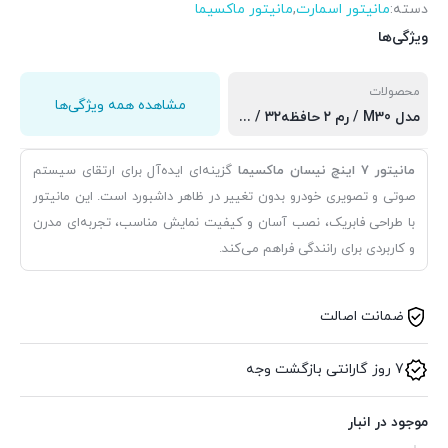
دسته:
مانیتور اسمارت
,
مانیتور ماکسیما
ویژگی‌ها
محصولات
مشاهده همه ویژگی‌ها
مدل M30 / رم ۲ حافظه۳۲ / برد سی پی یو کورتکس 8163 اپل کارپلی و اندروید اتو, مدل M5 اسمارت / رم ۱ و حافطه ۱۶ گیگابایت, مدل M10 اسمارت / رم ۱ و حافطه ۱۶ گیگابایت / برد mtk, مدل M20 اسمارت / رم ۲ و حافظه ۳۲ گیگابایت / برد 8163
مانیتور ۷ اینچ نیسان ماکسیما
گزینه‌ای ایده‌آل برای ارتقای سیستم
صوتی و تصویری خودرو بدون تغییر در ظاهر داشبورد است. این مانیتور
با طراحی فابریک، نصب آسان و کیفیت نمایش مناسب، تجربه‌ای مدرن
و کاربردی برای رانندگی فراهم می‌کند.
ضمانت اصالت
7 روز گارانتی بازگشت وجه
موجود در انبار