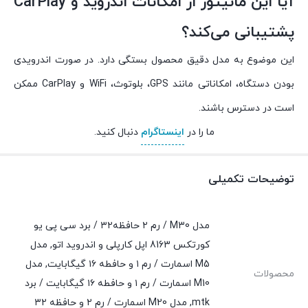
آیا این مانیتور از امکانات اندروید و CarPlay
پشتیبانی می‌کند؟
این موضوع به مدل دقیق محصول بستگی دارد. در صورت اندرویدی
بودن دستگاه، امکاناتی مانند GPS، بلوتوث، WiFi و CarPlay ممکن
است در دسترس باشند.
ما را در
اینستاگرام
دنبال کنید.
توضیحات تکمیلی
مدل M30 / رم ۲ حافظه۳۲ / برد سی پی یو
کورتکس 8163 اپل کارپلی و اندروید اتو, مدل
M5 اسمارت / رم ۱ و حافطه ۱۶ گیگابایت, مدل
محصولات
M10 اسمارت / رم ۱ و حافطه ۱۶ گیگابایت / برد
mtk, مدل M20 اسمارت / رم ۲ و حافظه ۳۲