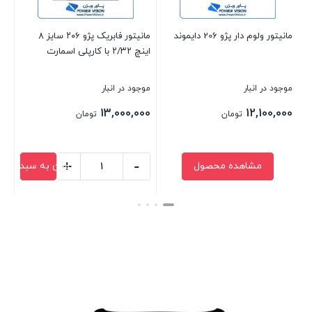
مانیتور ولوم دار پژو 206 دایموند
مانیتور فابریک پژو ۲۰۶ سایز ۸
اینچ ۲/۳۲ با کارپلی اسمارت
حافظه 32
موجود در انبار
موجود در انبار
موج
00
13,000,000
12,100,000
تومان
تومان
+
-
مشاهده محصول
افزودن به سبد خرید
مانیتور
ما
فابریک
8
بستن
بستن
بست
پژو
ای
۲۰۶
خو
سایز
06
۸
رم
اینچ
2
۲/۳۲
حا