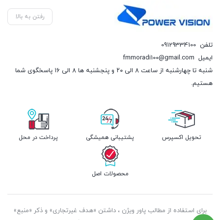
رفتن به بالا
تلفن
09129334100
ایمیل
fmmoradi100@gmail.com
شنبه تا چهارشنبه از ساعت ۸ الی ۲۰ و پنجشنبه ها ۸ الی ۱۶ پاسخگوی شما
هستیم.
تحویل اکسپرس
پشتیبانی همیشگی
پرداخت در محل
محصولات اصل
برای استفاده از مطالب پاور ویژن ، داشتن «هدف غیرتجاری» و ذکر «منبع»