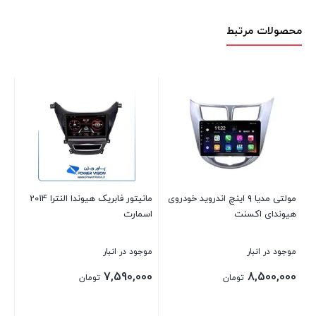
محصولات مرتبط
اس
موج
00
ی
مولتی مدیا ۹ اینچ اندروید خودروی
مانیتور فابریک هیوندا النترا 2014
هیوندای اکسنت
اسمارت
موجود در انبار
موجود در انبار
بست
7,590,000
8,500,000
تومان
تومان