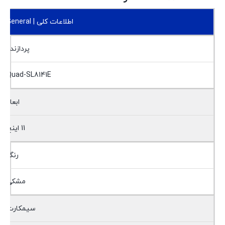
اطلاعات کلی | General
پردازنده
Quad-SL8141E
ابعاد
11 اینچ
رنگ
مشکی
سیمکارت