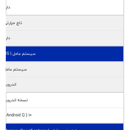
دارد
تاچ حرارتی
دارد
سیستم عامل | OS
سیستم عامل
اندروید
نسخه اندروید
10 ( Android Q )