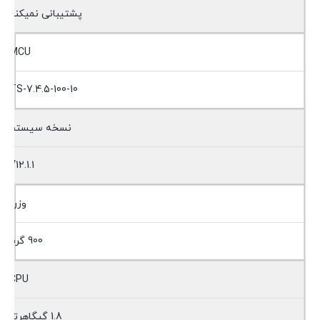
پشتیبانی نمیکند
MCU
TS-7.4.5-100-10
نسخه سیستم
V12.1.1
وزن
900 گرم
CPU
1.8 گیگاهرتز