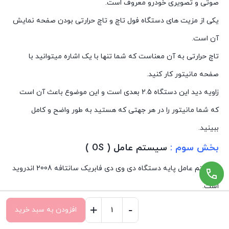
صوتی و تصویری خودرو معروف است.
یکی از مزیت های دستگاه فول تاچ و تاچ حرارتی بودن صفحه نمایش
آن است.
تاچ حرارتی به آن معناست که شما تنها با یک اشاره میتوانید با
صفحه مانیتور کار کنید.
زاویه دید این دستگاه 2.5 بعدی است و این موضوع باعث آن است
که شما مانیتور را در هر جهتی که هستید به طور واضح و کامل
ببینید.
بخش سوم :
سیستم عامل ( OS )
سیستم عامل پایه دستگاه دی وی دی فابریک سانتافه 2008 اندروید
است.
نسخه اندروید این پخش فابریکی ، اندروید 10 ( Android Q ) است.
+
-
افزودن به سبد خرید
مانیتور
صفحه اصلی
سبد خرید
سیستم عامل پایه محصول قابلیت ارتقا به نسخه اندروید های بالاتر
دسته‌ها
تسویه حساب