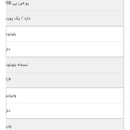
یو اس بی USB
دارد / یک پورت
بلوتوث
دارد
نسخه بلوتوث
V1.4
وایرلس
دارد
رادیو