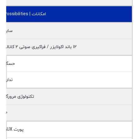
امکانات | Possibilities
سایر
12 باند اکولایزر / فراکیری صوتی 2 کاناله
حسگر
ندارد
تکنولوژی مرورگر
10
پورت AUX