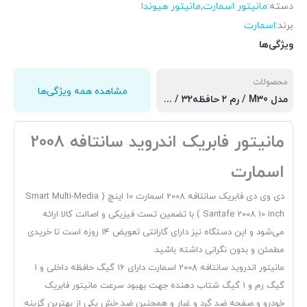
دسته:
مانیتور اسمارت
,
مانیتور هیوندا
برند:
اسمارت
ویژگی‌ها
محصولات
مشاهده همه ویژگی‌ها
مدل M30 / رم ۲ حافظه۳۲ / برد سی پی یو کورتکس 8163 اپل کارپلی و اندروید اتو, مدل M10 اسمارت / رم ۱ و حافطه ۱۶ گیگابایت / برد mtk, مدل M20 اسمارت / رم ۲ و حافظه ۳۲ گیگابایت / برد 8163
مانیتور فابریک اندروید سانتافه 2008
اسمارت
دی وی دی فابریک سانتافه 2008 اسمارت 10 اینچ ( Smart Multi-Media
Santafe 2008 10 inch ) با تضمین تست فیزیکی و اصالت کالا ارائه
می‌شود و این دستگاه نیز دارای گارانتی تعویض ۱۴ روزه است تا خریدی
مطمئن و بدون نگرانی داشته باشید.
مانیتور اندروید سانتافه 2008 اسمارت دارای 16 گیگ حافظه داخلی و 1
گیگ رم و 1 گیگ شتاب دهنده جهت بهبود سرعت مانیتور فابریک
خودرو و صفحه ضد گرد و غبار و همچنین ضد خش یکی از بهترین گزینه