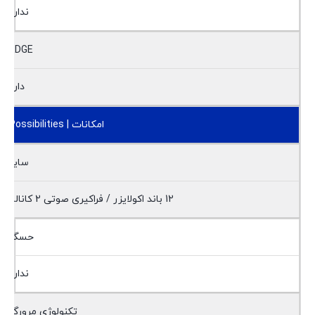
ندارد
EDGE
دارد
امکانات | Possibilities
سایر
12 باند اکولایزر / فراکیری صوتی 2 کاناله
حسگر
ندارد
تکنولوژی مرورگر