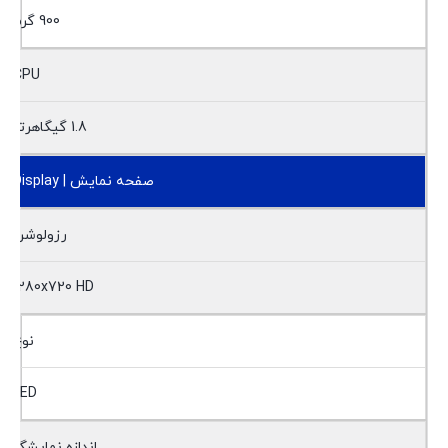
900 گرم
CPU
1.8 گیگاهرتز
صفحه نمایش | Display
رزولوشن
1280x720 HD
نوع
LED
اندازه نمایشگر