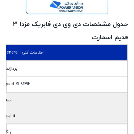
جدول مشخصات دی وی دی فابریک مزدا 3
قدیم اسمارت
اطلاعات کلی | General
پردازنده
Quad-SL8141E
ابعاد
11 اینچ
رنگ