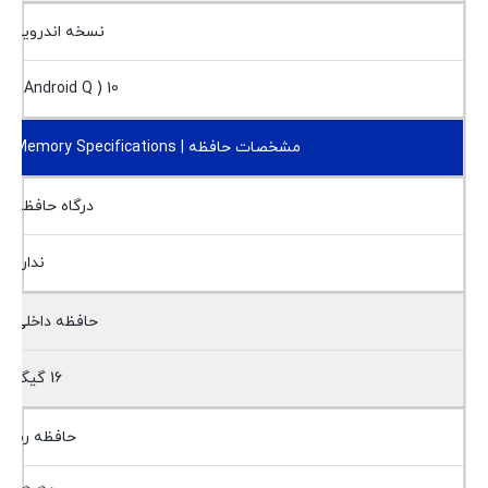
نسخه اندروید
10 ( Android Q )
مشخصات حافظه | Memory Specifications
درگاه حافظه
ندارد
حافظه داخلی
16 گیگ
حافظه رم