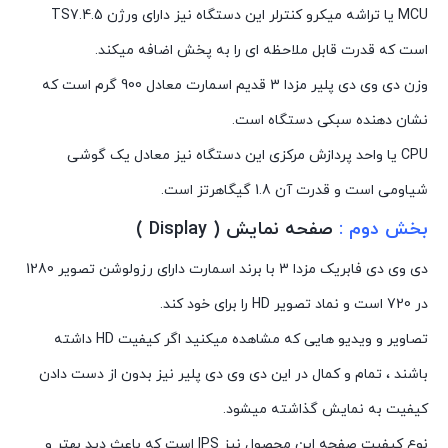
MCU یا تراشه میکرو کنترلر این دستگاه نیز دارای ورژن TS7.4.5
است که قدرت قابل ملاحظه ای را به پخش اضافه میکند.
وزن دی وی دی پلیر مزدا 3 قدیم اسمارت معادل 900 گرم است که
نشان دهنده سبکی دستگاه است.
CPU یا واحد پردازش مرکزی این دستگاه نیز معادل یک گوشی
شیاومی است و قدرت آن 1.8 گیگاهرتز است.
بخش دوم :
صفحه نمایش ( Display )
دی وی دی فابریک مزدا 3 با برند اسمارت دارای رزولوشن تصویر 1280
در 720 است و نماد تصویر HD را برای خود کند.
تصاویر و ویدیو هایی که مشاهده میکنید اگر کیفیت HD داشته
باشند ، تمام و کمال در این دی وی دی پلیر نیز بدون از دست دادن
کیفیت به نمایش گذاشته میشود.
نوع کیفیت صفحه این محصول نیز IPS است که باعث دید بهتر و