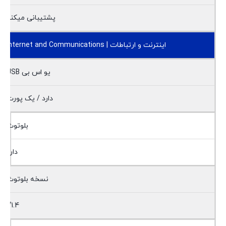
پشتیبانی میکند
اینترنت و ارتباطات | Internet and Communications
یو اس بی USB
دارد / یک پورت
بلوتوث
دارد
نسخه بلوتوث
V1.4