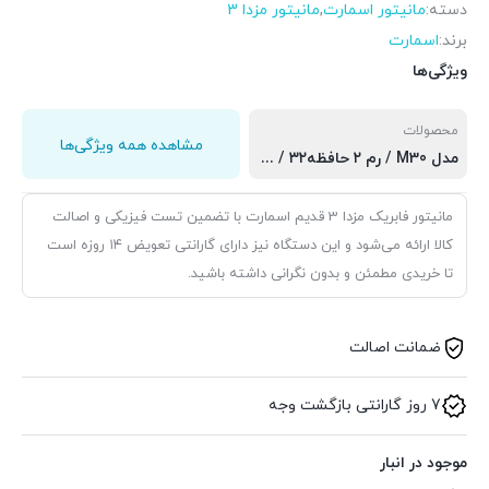
دسته:
مانیتور اسمارت
,
مانیتور مزدا 3
برند:
اسمارت
ویژگی‌ها
محصولات
مشاهده همه ویژگی‌ها
مدل M30 / رم ۲ حافظه۳۲ / برد سی پی یو کورتکس 8163 اپل کارپلی و اندروید اتو, مدل M10 اسمارت / رم ۱ و حافطه ۱۶ گیگابایت / برد mtk, مدل M20 اسمارت / رم ۲ و حافظه ۳۲ گیگابایت / برد 8163
مانیتور فابریک مزدا 3 قدیم اسمارت با تضمین تست فیزیکی و اصالت
کالا ارائه می‌شود و این دستگاه نیز دارای گارانتی تعویض ۱۴ روزه است
تا خریدی مطمئن و بدون نگرانی داشته باشید.
ضمانت اصالت
7 روز گارانتی بازگشت وجه
موجود در انبار