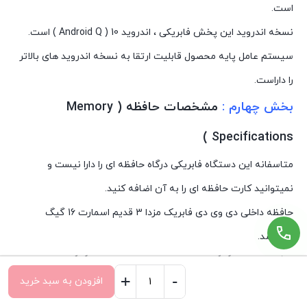
است.
نسخه اندروید این پخش فابریکی ، اندروید 10 ( Android Q ) است.
سیستم عامل پایه محصول قابلیت ارتقا به نسخه اندروید های بالاتر
را داراست.
بخش چهارم :
مشخصات حافظه ( Memory
Specifications )
متاسفانه این دستگاه فابریکی درگاه حافظه ای را دارا نیست و
نمیتوانید کارت حافظه ای را به آن اضافه کنید.
حافظه داخلی دی وی دی فابریک مزدا 3 قدیم اسمارت 16 گیگ
می‌باشد.
حافظه رم آن 1 گیگ است و شتاب دهنده آن هم 1 گیگ میباشد.
+
-
افزودن به سبد خرید
قابلیت پشتیبانی از اینترنت به صورت وای فای و هات اسپات را نیز
مانیتور
صفحه اصلی
سبد خرید
دسته‌ها
تسویه حساب