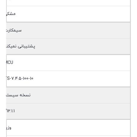
مشکی
سیمکارت
پشتیبانی نمیکند
MCU
TS-7.4.5-100-10
نسخه سیستم
V12.1.1
وزن