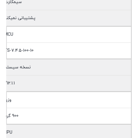
سیمکارت
پشتیبانی نمیکند
MCU
TS-7.4.5-100-10
نسخه سیستم
V12.1.1
وزن
900 گرم
CPU