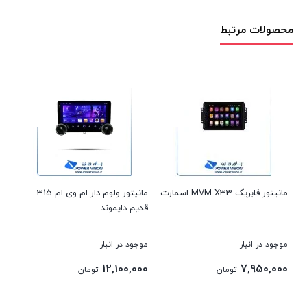
محصولات مرتبط
خودرو
موج
00
مانیتور فابریک MVM X33 اسمارت
مانیتور ولوم دار ام وی ام 315
قدیم دایموند
موجود در انبار
موجود در انبار
بست
12,100,000
7,950,000
تومان
تومان