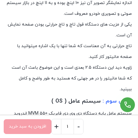
اندازه نمایشگر تصویر آن نیز 10 اینچ بوده و به 11 اینچ در بازار سیستم
صوتی و تصویری خودرو معروف است.
یکی از مزیت های دستگاه فول تاچ و تاچ حرارتی بودن صفحه نمایش
آن است.
تاچ حرارتی به آن معناست که شما تنها با یک اشاره میتوانید با
صفحه مانیتور کار کنید.
زاویه دید این دستگاه 2.5 بعدی است و این موضوع باعث آن است
که شما مانیتور را در هر جهتی که هستید به طور واضح و کامل
ببینید.
بخش سوم :
سیستم عامل ( OS )
سیستم عامل پایه دستگاه دی وی دی فابریک MVM 550 اندروید
است.
+
-
افزودن به سبد خرید
مانیتور
صفحه اصلی
سبد خرید
دسته‌ها
تسویه حساب
نسخه اندروید این پخش فابریکی ، اندروید 10 ( Android Q ) است.