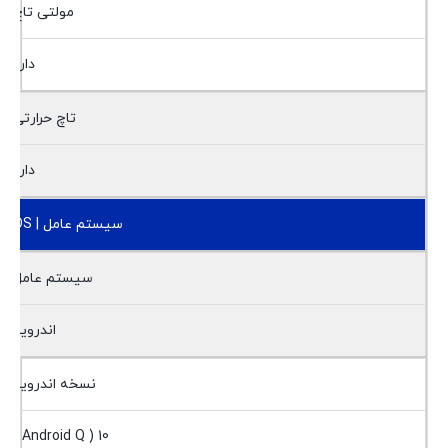
مولتی تاچ
دارد
تاچ حرارتی
دارد
سیستم عامل | OS
سیستم عامل
اندروید
نسخه اندروید
10 ( Android Q )