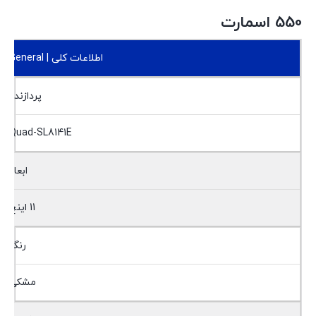
550 اسمارت
اطلاعات کلی | General
پردازنده
Quad-SL8141E
ابعاد
11 اینچ
رنگ
مشکی