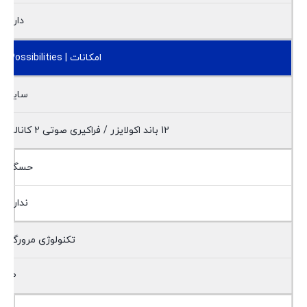
دارد
امکانات | Possibilities
سایر
12 باند اکولایزر / فراکیری صوتی 2 کاناله
حسگر
ندارد
تکنولوژی مرورگر
10