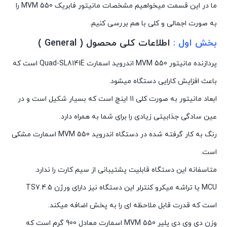
ما در این قسمت میخواهیم مشخصات مانیتور فابریک MVM 550 را
به صورت اجمالی و کلی با هم بررسی کنیم.
بخش اول :
اطلاعات کلی محصول ( General )
پردازنده مانیتور MVM 550 اندروید اسمارت Quad-SL8141E است که
باعث افزایش کارایی دستگاه میشود.
ابعاد مانیتور به صورت کلی 11 اینچ است که بسیار شکیل است و در
عین سادگی جذابیتی زیادی را برای شما به همراه دارد.
رنگ به کار گرفته شده در دستگاه اندروید MVM 550 اسمارت مشکی
است.
متاسفانه این دستگاه قابلیت پشتیبانی از سیم کارت را ندارد.
MCU یا تراشه میکرو کنترلر این دستگاه نیز دارای ورژن TS7.4.5
است که قدرت قابل ملاحظه ای را به پخش اضافه میکند.
وزن دی وی دی پلیر MVM 550 اسمارت معادل 900 گرم است که