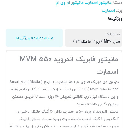
دسته:
مانیتور اسمارت
,
مانیتور ام وی ام
برند:
اسمارت
ویژگی‌ها
محصولات
مشاهده همه ویژگی‌ها
مدل M30 / رم ۲ حافظه۳۲ / برد سی پی یو کورتکس 8163 اپل کارپلی و اندروید اتو, مدل M10 اسمارت / رم ۱ و حافطه ۱۶ گیگابایت / برد mtk, مدل M20 اسمارت / رم ۲ و حافظه ۳۲ گیگابایت / برد 8163
مانیتور فابریک اندروید MVM 550
اسمارت
دی وی دی فابریک ام وی ام 550 اسمارت 10 اینچ ( Smart Multi-Media
MVM 550 10 inch ) با تضمین تست فیزیکی و اصالت کالا ارائه می‌شود
و این دستگاه نیز دارای گارانتی تعویض ۱۴ روزه است تا خریدی مطمئن
و بدون نگرانی داشته باشید.
مانیتور اندروید ام‌وی‌ام 550 اسمارت دارای 16 گیگ حافظه داخلی و 1
گیگ رم و 1 گیگ شتاب دهنده جهت بهبود سرعت مانیتور فابریک
خودرو و صفحه ضد گرد و غبار و همچنین ضد خش یکی از بهترین گزینه