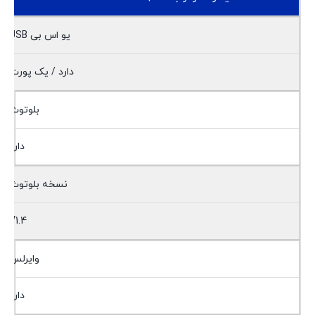
یو اس بی USB
دارد / یک پورت
بلوتوث
دارد
نسخه بلوتوث
V1.4
وایرلس
دارد