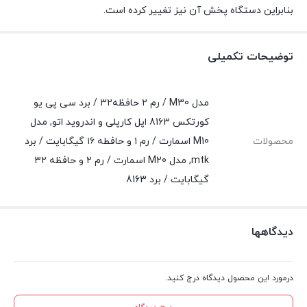
بنابراین دستگاه پخش آن نیز تغییر کرده است.
توضیحات تکمیلی
مدل M30 / رم ۲ حافظه۳۲ / برد سی پی یو
کورتکس 8163 اپل کارپلی و اندروید اتو, مدل
محصولات
M10 اسمارت / رم ۱ و حافطه ۱۶ گیگابایت / برد
mtk, مدل M20 اسمارت / رم ۲ و حافظه ۳۲
گیگابایت / برد 8163
دیدگاهها
درمورد این محصول دیدگاه درج کنید.