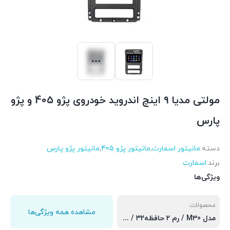
مولتی مدیا ۹ اینچ اندروید خودروی پژو 405 و پژو
پارس
دسته:
مانیتور اسمارت
,
مانیتور پژو 405
,
مانیتور پژو پارس
برند:
اسمارت
ویژگی‌ها
محصولات
مشاهده همه ویژگی‌ها
مدل M30 / رم ۲ حافظه۳۲ / برد سی پی یو کورتکس 8163 اپل کارپلی و اندروید اتو, مدل M10 اسمارت / رم ۱ و حافطه ۱۶ گیگابایت / برد mtk, مدل M20 اسمارت / رم ۲ و حافظه ۳۲ گیگابایت / برد 8163