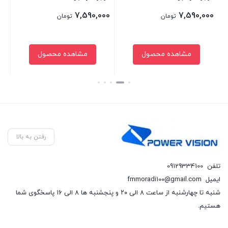
00
7,590,000
7,590,000
تومان
تومان
مشاهده محصول
مشاهده محصول
بستن
بستن
بست
رفتن به بالا
تلفن
09129334100
ایمیل
fmmoradi100@gmail.com
شنبه تا چهارشنبه از ساعت ۸ الی ۲۰ و پنجشنبه ها ۸ الی ۱۶ پاسخگوی شما
هستیم.